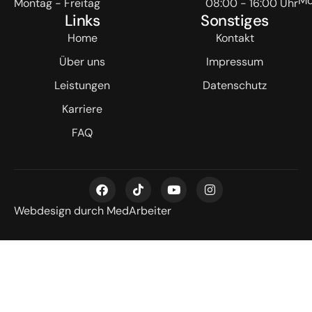
Mo
Montag - Freitag
08:00 - 16:00 Uhr
Links
Sonstiges
Home
Kontakt
Über uns
Impressum
Leistungen
Datenschutz
Karriere
FAQ
Webdesign durch MedArbeiter