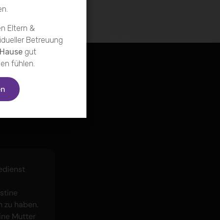
en.
n Eltern &
idueller Betreuung
 Hause
gut
en fühlen.
en
edienst
stine
n zu haben.
ine Mutter