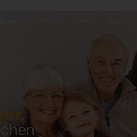
istungen
Über uns
Karriere
FAQ
eite,
uchen