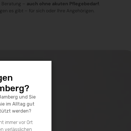
e Beratung –
auch ohne akuten Pflegebedarf
.
en es gibt – für sich oder Ihre Angehörigen.
gen
hen
mberg?
zu
 Bamberg und Sie
ie im Alltag gut
rstützt werden?
t immer vor Ort
en verlässlichen