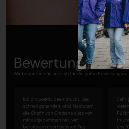
un
Bewertung von
Wir bedanken uns herzlich für die guten Bewertungen:
Ich bin positiv beeindruckt, wie
Sehr 
schnell gehandelt wird. Nachdem
viele
die Chefin von Chrisana alles von
Rück
mir aufgenommen hat, war
freun
bereits am übernächsten Tag
uns f