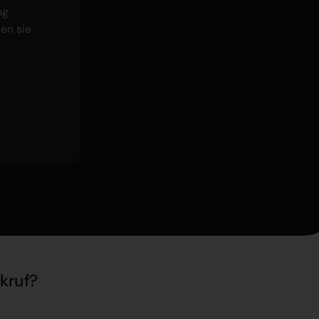
ng
en sie
kruf?