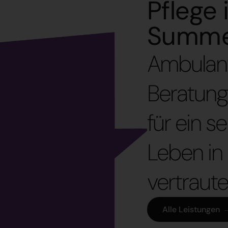
Pflege 
Summe 
Ambulant
Beratung
für ein 
Leben in 
vertrau
Alle Leistungen